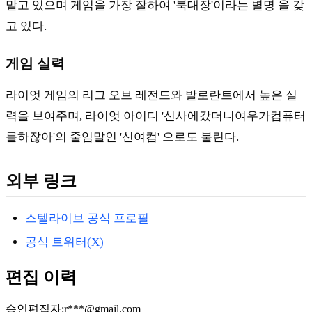
맡고 있으며 게임을 가장 잘하여 '북대장'이라는 별명 을 갖
고 있다.
게임 실력
라이엇 게임의 리그 오브 레전드와 발로란트에서 높은 실
력을 보여주며, 라이엇 아이디 '신사에갔더니여우가컴퓨터
를하잖아'의 줄임말인 '신여컴' 으로도 불린다.
외부 링크
스텔라이브 공식 프로필
공식 트위터(X)
편집 이력
승인
편집자
:
r***@gmail.com