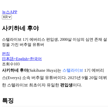
뉴스
APP
사키하네 후야
스텔라이브 1기 에버리스 편입생, 2000살 이상의 심연 존재 설
정을 가진 버추얼 유튜버
편집
日本語
+
English
+
한국어
조회수
103
사키하네 후야
(Sakihane Huya)는
스텔라이브
1기 에버리
스(Everys) 소속 버추얼 유튜버이다. 2025년 9월 20일 데뷔
한 스텔라이브 최초이자 유일한
편입생
이다.
특징