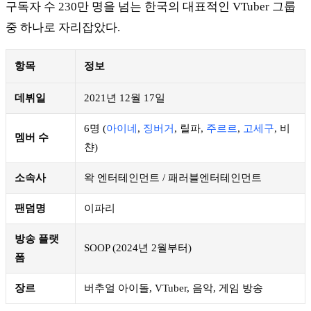
구독자 수 230만 명을 넘는 한국의 대표적인 VTuber 그룹
중 하나로 자리잡았다.
항목
정보
데뷔일
2021년 12월 17일
6명 (
아이네
,
징버거
, 릴파,
주르르
,
고세구
, 비
멤버 수
챤)
소속사
왁 엔터테인먼트 / 패러블엔터테인먼트
팬덤명
이파리
방송 플랫
SOOP (2024년 2월부터)
폼
장르
버추얼 아이돌, VTuber, 음악, 게임 방송