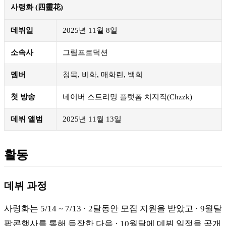
사령화 (四靈花)
데뷔일
2025년 11월 8일
소속사
그림프로덕션
멤버
청목, 비화, 매화린, 백희
첫 방송
네이버 스트리밍 플랫폼 치지직(Chzzk)
데뷔 앨범
2025년 11월 13일
활동
데뷔 과정
사령화는 5/14 ~ 7/13 · 2달동안 모집 지원을 받았고 · 9월달
팝콘행사를 통해 등장한 다음 · 10월달에 데뷔 일정을 공개