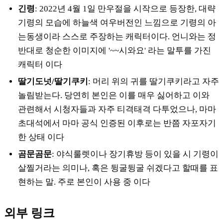
긴령
: 2022년 4월 1일 만우절을 시작으로 등장한, 대략
기령의 모습에 하늘색 여우버전인 느낌으로 기령의 아
는동생이라 스스로 주장하는 캐릭터이다. 언니와는 정
반대로 청순한 이미지에 '~~시와요' 라는 말투를 가진
캐릭터 이다
딸기도넛/딸기쿠키
: 머리 위의 귀를 딸기쿠키라고 자주
놀림받는다. 당연히 본인은 이를 매우 싫어하고 이와
관련해서 시청자들과 자주 티격태격 다투었으나, 마마
초대석에서 마마 공식 인증된 이후로는 반쯤 자포자기
한 상태 이다
곰문곰문
: 야식룰렛이나 장기휴방 등이 있을 시 기령이
살찔거라는 의미나, 혹은 뒹굴뒹굴 쉬겠다고 할때를 표
현하는 말. 주로 본인이 사용 중 이다
외부 링크