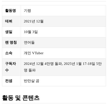
활동명
기령
데뷔
2021년 12월
생일
10월 3일
팬 명칭
연어들
소속
개인 VTuber
구독자
2024년 12월 4만명 돌파, 2025년 1월 17-18일 5만
수
명 돌파
컨셉
반만살 곰
활동 및 콘텐츠